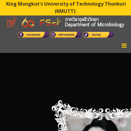
King Mongkut's University of Technology Thonburi
(KMUTT)