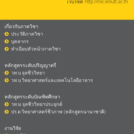
เว็บไซต์: http://mic.kmutt.ac.th
เกี่ยวกับภาควิชา
ประวัติภาควิชา
บุคลากร
ทำเนียบหัวหน้าภาควิชา
หลักสูตรระดับปริญญาตรี
วท.บ.จุลชีววิทยา
วท.บ.วิทยาศาสตร์และเทคโนโลยีอาหาร
หลักสูตรระดับบัณฑิตศึกษา
วท.ม.จุลชีววิทยาประยุกต์
ปร.ด.วิทยาศาสตร์ชีวภาพ (หลักสูตรนานาชา
ติ)
งานวิจัย