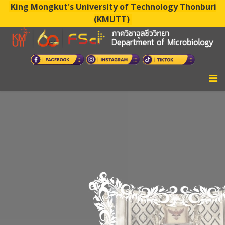
King Mongkut's University of Technology Thonburi
(KMUTT)