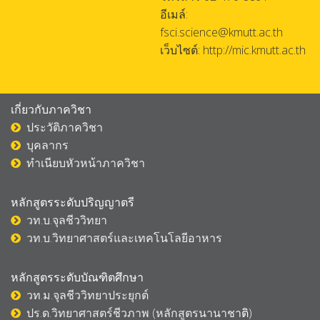
อีเมล์:
fsci.science@kmutt.ac.th
เว็บไซต์: http://mic.kmutt.ac.th
เกี่ยวกับภาควิชา
ประวัติภาควิชา
บุคลากร
ทำเนียบหัวหน้าภาควิชา
หลักสูตรระดับปริญญาตรี
วท.บ.จุลชีววิทยา
วท.บ.วิทยาศาสตร์และเทคโนโลยีอาหาร
หลักสูตรระดับบัณฑิตศึกษา
วท.ม.จุลชีววิทยาประยุกต์
ปร.ด.วิทยาศาสตร์ชีวภาพ (หลักสูตรนานาชา
ติ)