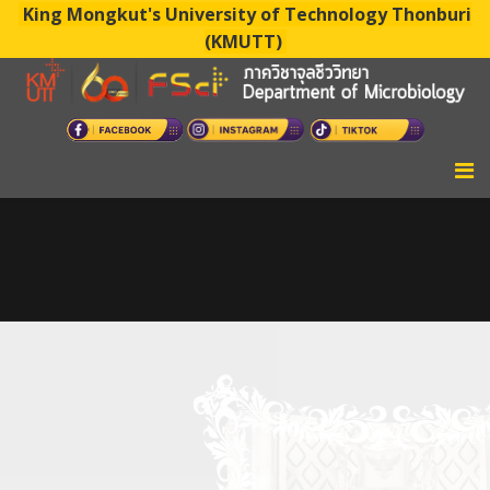
King Mongkut's University of Technology Thonburi
(KMUTT)